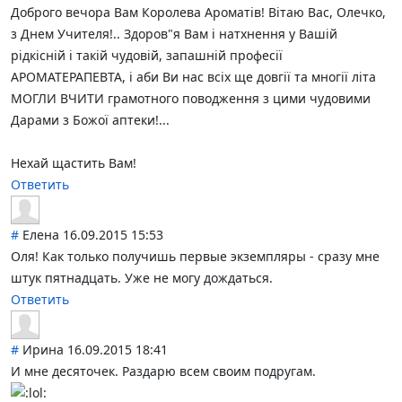
Доброго вечора Вам Королева Ароматів! Вітаю Вас, Олечко,
з Днем Учителя!.. Здоров"я Вам і натхнення у Вашій
рідкісній і такій чудовій, запашній професії
АРОМАТЕРАПЕВТА, і аби Ви нас всіх ще довгії та многії літа
МОГЛИ ВЧИТИ грамотного поводження з цими чудовими
Дарами з Божої аптеки!...
Нехай щастить Вам!
Ответить
#
Елена
16.09.2015 15:53
Оля! Как только получишь первые экземпляры - сразу мне
штук пятнадцать. Уже не могу дождаться.
Ответить
#
Ирина
16.09.2015 18:41
И мне десяточек. Раздарю всем своим подругам.