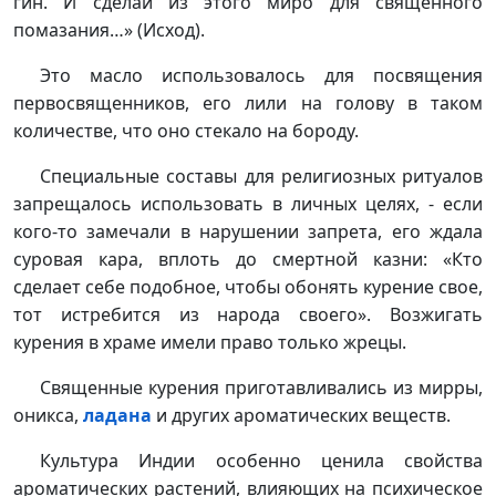
гин. И сделай из этого миро для священного
помазания…» (Исход).
Это масло использовалось для посвящения
первосвященников, его лили на голову в таком
количестве, что оно стекало на бороду.
Специальные составы для религиозных ритуалов
запрещалось использовать в личных целях, - если
кого-то замечали в нарушении запрета, его ждала
суровая кара, вплоть до смертной казни: «Кто
сделает себе подобное, чтобы обонять курение свое,
тот истребится из народа своего». Возжигать
курения в храме имели право только жрецы.
Священные курения приготавливались из мирры,
оникса,
ладана
и других ароматических веществ.
Культура Индии особенно ценила свойства
ароматических растений, влияющих на психическое