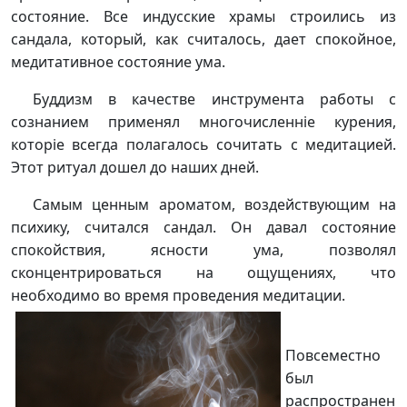
состояние. Все индусские храм
ы
строились из
сандала, котор
ы
й, как считалось, дает спокойное,
медитативное состояние ума.
Буддизм в качестве инструмента работ
ы
с
сознанием применял многочисленніе курения,
которіе всегда полагалось сочитать с медитацией.
Этот ритуал дошел до наших дней.
Самым ценным ароматом, воздействующим на
психику, считался сандал. Он давал состояние
спокойствия, ясности ума, позволял
сконцентрироваться на ощущениях, что
необходимо во время проведения медитации.
Повсеместно
был
распространен