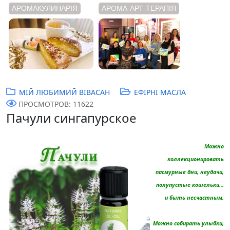
АРОМАКУЛИНАРІЯ
АРОМА-АРТ-ТЕРАПІЯ
МІЙ ЛЮБИМИЙ ВІВАСАН
ЕФІРНІ МАСЛА
ПРОСМОТРОВ: 11622
Пачули сингапурское
Можно
коллекционировать
пасмурные дни, неудачи,
полупустые кошельки…
и быть несчастным.
Можно собирать улыбки,