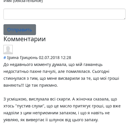
Имя (обязательное)
Отправить
Комментарии
#
Ірина Грицюнь
02.07.2018 12:28
До недавнього моменту думала, що мій гаманець
недостатньо пахне пачулі, але помилялася. Сьогодні
стикнулася з тим, що мене висварили за те, що мої гроші
ваняють!!! Це так приємно.
З усмішкою, вислухала всі скарги. А жіночка сказала, що
хтось "пустив слухи", що це масло притягує гроші, що вже
надоїли з цим неприємним запахом, і що я навіть не
уявляю, як вивертає її шлунок від цього запаху.