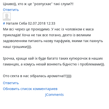
Цікаво)), хто ж це "розпускає" такі слухи?!!
Ответить
#
Наталя Себа
02.07.2018 12:33
Ми всі через це проходимо. У нас із чоловіком є маса
прикладів! Хоча не так все погано, дехто із великим
задоволенням питають назву парфумів, якими так пахнуть
наші грошики)))).
Ірочка, краще хай їх буде багато таких купюрочок в наших
гаманцях, а комусь нехай воняють бідністю і проблемами))).
Ото секта в нас зібралась ароматна!!!))))
)
Ответить
Обновить список комментариев
JComments