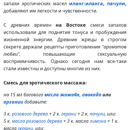
запахи эротических масел
иланг-иланга
,
пачули
,
добавляют им легкости и чувственности.
С древних времен
на Востоке
смеси запахов
использовали для поднятия тонуса и пробуждения
жизненной энергии. Древние жрецы в строгом
секрете держали рецепты приготовления
"ароматов
любви",
повышающие сексуальную
восприимчивость. Однако сегодня нам все-таки
стали известны и доступны многие из них.
Смесь для эротического массажа:
на 15 мл багового
масла жожоба, авокадо
или
аргании
добавьте:
3 к.
розового дерева
+ 2 к.
герани
+ 2 к.
пачули
, или:
5 к.
масла розового дерева
+ 3 к. масла
лимона
+ 1 к.
масла
герани
, или: