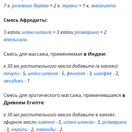
7 к.
розового дерева
+ 2 к.
герани
+ 1 к.
эвкалипта
.
Смесь Афродиты:
3 капли
иланг-иланга
+ 3 капли
розмарина
+ 2
апельсина
.
Смесь для массажа, применяемая
в Индии:
к 30 мл растительного масла добавьте (в каплях):
пачули
- 5,
иланг-иланга
- 5,
фенхеля
- 3,
шалфея
- 2,
гвоздики
- 1
Смесь для эротического массажа, применявшаяся
в
Древнем Египте
:
к 30 мл растительного масла добавьте в каплях:
эфирное масло
лимона
- 5,
иланг-иланга
- 3,
розмарина
- 3,
нероли
- 2,
лаванды
- 2.